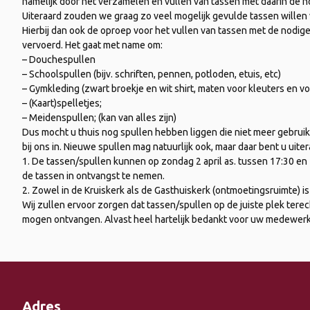
namelijk door het verzamelen en vullen van tassen met daarin de n
Uiteraard zouden we graag zo veel mogelijk gevulde tassen willen
Hierbij dan ook de oproep voor het vullen van tassen met de nodige 
vervoerd. Het gaat met name om:
– Douchespullen
– Schoolspullen (bijv. schriften, pennen, potloden, etuis, etc)
– Gymkleding (zwart broekje en wit shirt, maten voor kleuters en vo
– (Kaart)spelletjes;
– Meidenspullen; (kan van alles zijn)
Dus mocht u thuis nog spullen hebben liggen die niet meer gebruikt
bij ons in. Nieuwe spullen mag natuurlijk ook, maar daar bent u uiter
1. De tassen/spullen kunnen op zondag 2 april as. tussen 17:30 en
de tassen in ontvangst te nemen.
2. Zowel in de Kruiskerk als de Gasthuiskerk (ontmoetingsruimte) i
Wij zullen ervoor zorgen dat tassen/spullen op de juiste plek tere
mogen ontvangen. Alvast heel hartelijk bedankt voor uw medewerki
Adres