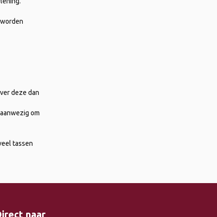
lening.
n worden
ever deze dan
an aanwezig om
veel tassen
irect naar