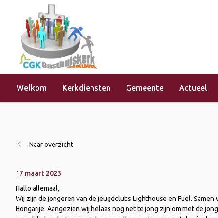
Welkom
Kerkdiensten
Gemeente
Actueel
Home
»
Actueel
»
Actie voor Hongari
Naar overzicht
17 maart 2023
Hallo allemaal,
Wij zijn de jongeren van de jeugdclubs Lighthouse en Fuel. Samen w
Hongarije. Aangezien wij helaas nog net te jong zijn om met de jon