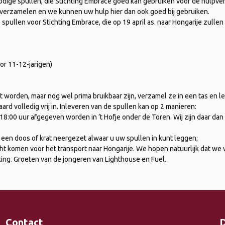
odige spullen, die Stichting Embrace goed kan gebruiken voor de hulpver
 verzamelen en we kunnen uw hulp hier dan ook goed bij gebruiken.
spullen voor Stichting Embrace, die op 19 april as. naar Hongarije zulle
or 11-12-jarigen)
 worden, maar nog wel prima bruikbaar zijn, verzamel ze in een tas en l
aard volledig vrij in. Inleveren van de spullen kan op 2 manieren:
 18:00 uur afgegeven worden in ’t Hofje onder de Toren. Wij zijn daar d
s een doos of krat neergezet alwaar u uw spullen in kunt leggen;
cht komen voor het transport naar Hongarije. We hopen natuurlijk dat we 
ng. Groeten van de jongeren van Lighthouse en Fuel.
Contact
D