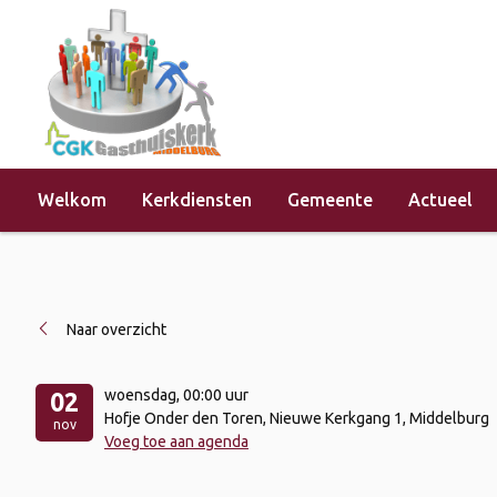
Welkom
Kerkdiensten
Gemeente
Actueel
Home
»
Evenementen
»
Alpha Youth
Naar overzicht
woensdag
, 00:00 uur
02
Hofje Onder den Toren, Nieuwe Kerkgang 1, Middelburg
nov
Voeg toe aan agenda