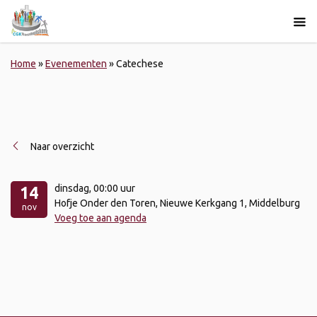
Home
»
Evenementen
»
Catechese
Naar overzicht
dinsdag
, 00:00 uur
14
Hofje Onder den Toren, Nieuwe Kerkgang 1, Middelburg
nov
Voeg toe aan agenda