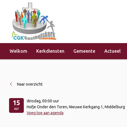
Welkom
Kerkdiensten
Gemeente
Actueel
Home
»
Evenementen
»
Catechisati
Naar overzicht
dinsdag
, 00:00 uur
15
Hofje Onder den Toren, Nieuwe Kerkgang 1, Middelburg
apr
Voeg toe aan agenda