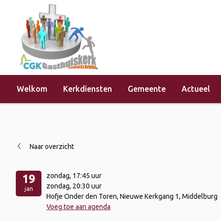
Welkom
Kerkdiensten
Gemeente
Actueel
Home
»
Evenementen
»
Follow
Naar overzicht
zondag
, 17:45 uur
19
zondag
, 20:30 uur
jan
Hofje Onder den Toren, Nieuwe Kerkgang 1, Middelburg
Voeg toe aan agenda