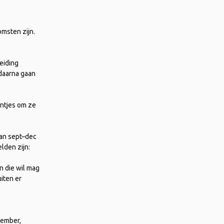
omsten zijn.
eiding
 daarna gaan
antjes om ze
van sept–dec
lden zijn:
n die wil mag
uiten er
tember,