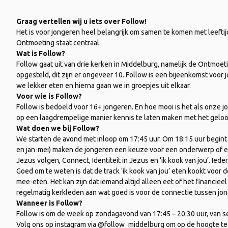
Graag vertellen wij u iets over Follow!
Het is voor jongeren heel belangrijk om samen te komen met leeftij
Ontmoeting staat centraal.
Wat is Follow?
Follow gaat uit van drie kerken in Middelburg, namelijk de Ontmoet
opgesteld, dit zijn er ongeveer 10. Follow is een bijeenkomst voor 
we lekker eten en hierna gaan we in groepjes uit elkaar.
Voor wie is Follow?
Follow is bedoeld voor 16+ jongeren. En hoe mooi is het als onze
op een laagdrempelige manier kennis te laten maken met het geloo
Wat doen we bij Follow?
We starten de avond met inloop om 17:45 uur. Om 18:15 uur begint d
en jan-mei) maken de jongeren een keuze voor een onderwerp of een
Jezus volgen, Connect, Identiteit in Jezus en ‘ik kook van jou’. I
Goed om te weten is dat de track ‘ik kook van jou’ eten kookt voor 
mee-eten. Het kan zijn dat iemand altijd alleen eet of het financieel
regelmatig kerkleden aan wat goed is voor de connectie tussen jo
Wanneer is Follow?
Follow is om de week op zondagavond van 17:45 – 20:30 uur, van s
Volg ons op instagram via @follow_middelburg om op de hoogte te b