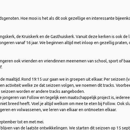
dsgenoten. Hoe mooi is het als dit ook gezellige en interessante bijeenk
ingskerk, de Kruiskerk en de Gasthuiskerk. Vanuit deze kerken is ook de l
jongeren vanaf 16 jaar. We beginnen altijd met inloop en gezellig praten,
 jongeren ook vrienden en vriendinnen meenemen van school, sport of ba
f.
e maaltijd. Rond 19:15 uur gaan we in groepen uit elkaar. Per seizoen (
 activiteit welke ze dat seizoen volgen, we noemen dit tracks. Voorbee
eder seizoen worden er andere tracks aangeboden.
de jongeren van Follow en tegelijk een maatschappelijk project is, iederee
 niet breed heeft. Voel je altijd welkom om mee te eten bij Follow. Ook sl
ngeren en volwassenen, we leren van elkaar en ontmoeten elkaar.
eptember tot en met mei.
lijven van de laatste ontwikkelingen. We starten dit seizoen op 15 sep