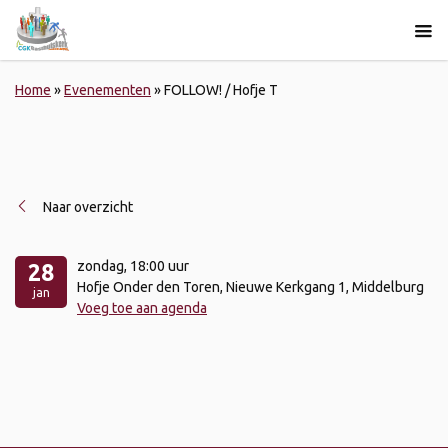
Home
»
Evenementen
»
FOLLOW! / Hofje T
Naar overzicht
zondag
, 18:00 uur
28
Hofje Onder den Toren, Nieuwe Kerkgang 1, Middelburg
jan
Voeg toe aan agenda