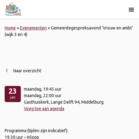
Home
»
Evenementen
»
Gemeentegespreksavond ‘Vrouw en ambt’
(wijk 3 en 4)
Naar overzicht
maandag
, 19:45 uur
23
maandag
, 22:00 uur
jan
Gasthuiskerk, Lange Delft 94, Middelburg
Voeg toe aan agenda
Programma (tijden zijn indicatief):
19.30 uur – Inloop