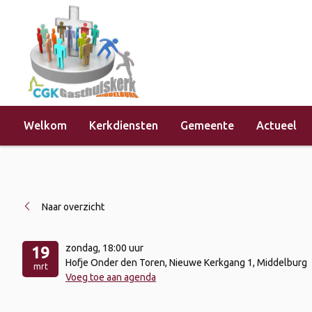
Welkom
Kerkdiensten
Gemeente
Actueel
Home
»
Evenementen
»
Jeugdclubs 
Naar overzicht
zondag
, 18:00 uur
19
Hofje Onder den Toren, Nieuwe Kerkgang 1, Middelburg
mrt
Voeg toe aan agenda