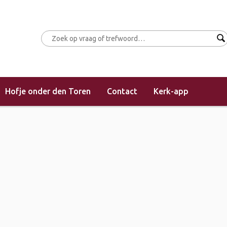
Hofje onder den Toren
Contact
Kerk-app
 afsluiting startkamp CONNECT