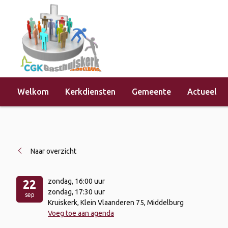
Welkom
Kerkdiensten
Gemeente
Actueel
Home
»
Evenementen
»
Jeugddienst
Naar overzicht
zondag
, 16:00 uur
22
zondag
, 17:30 uur
sep
Kruiskerk, Klein Vlaanderen 75, Middelburg
Voeg toe aan agenda