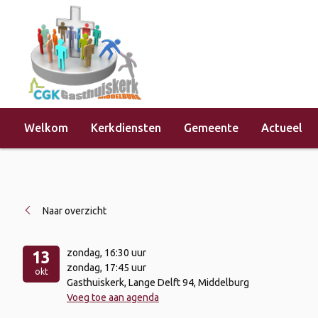
Welkom
Kerkdiensten
Gemeente
Actueel
Home
»
Evenementen
»
Kerkdienst 
Naar overzicht
zondag
, 16:30 uur
13
zondag
, 17:45 uur
okt
Gasthuiskerk, Lange Delft 94, Middelburg
Voeg toe aan agenda