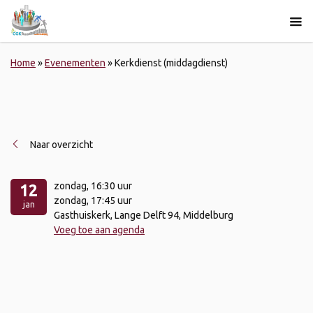
Home
»
Evenementen
»
Kerkdienst (middagdienst)
Naar overzicht
zondag
, 16:30 uur
12
zondag
, 17:45 uur
jan
Gasthuiskerk, Lange Delft 94, Middelburg
Voeg toe aan agenda