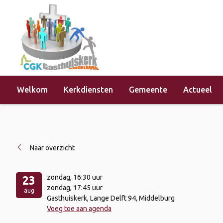
Welkom
Kerkdiensten
Gemeente
Actueel
Home
»
Evenementen
»
Kerkdienst 
Naar overzicht
zondag
, 16:30 uur
23
zondag
, 17:45 uur
aug
Gasthuiskerk, Lange Delft 94, Middelburg
Voeg toe aan agenda