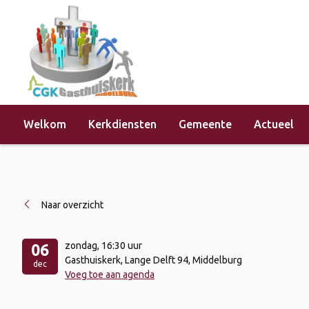
Welkom
Kerkdiensten
Gemeente
Actueel
Home
»
Evenementen
»
Kerkdienst 
Naar overzicht
zondag
, 16:30 uur
06
Gasthuiskerk, Lange Delft 94, Middelburg
dec
Voeg toe aan agenda