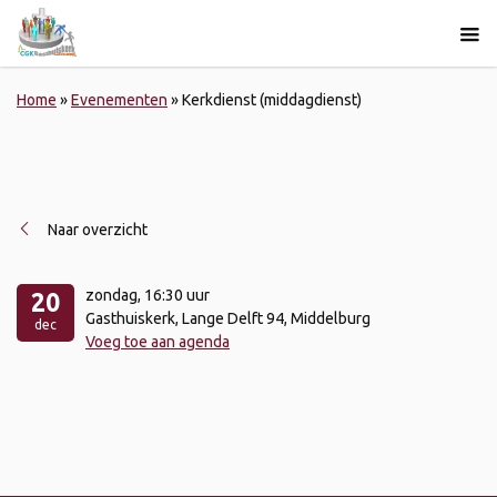
Home
»
Evenementen
»
Kerkdienst (middagdienst)
Naar overzicht
zondag
, 16:30 uur
20
Gasthuiskerk, Lange Delft 94, Middelburg
dec
Voeg toe aan agenda