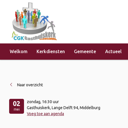
Welkom
Kerkdiensten
Gemeente
Actueel
Home
»
Evenementen
»
Kerkdienst 
Naar overzicht
zondag
, 16:30 uur
02
Gasthuiskerk, Lange Delft 94, Middelburg
mei
Voeg toe aan agenda