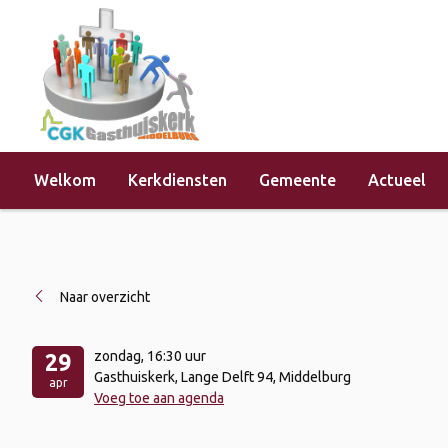
Welkom
Kerkdiensten
Gemeente
Actueel
Home
»
Evenementen
»
Kerkdienst 
Naar overzicht
zondag
, 16:30 uur
29
Gasthuiskerk, Lange Delft 94, Middelburg
apr
Voeg toe aan agenda