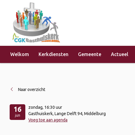
Welkom
Kerkdiensten
Gemeente
Actueel
Home
»
Evenementen
»
Kerkdienst 
Naar overzicht
zondag
, 16:30 uur
16
Gasthuiskerk, Lange Delft 94, Middelburg
jun
Voeg toe aan agenda