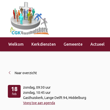
Welkom
Kerkdiensten
Gemeente
Actueel
Home
»
Evenementen
»
Kerkdienst 
Naar overzicht
zondag
, 09:30 uur
18
zondag
, 10:45 uur
feb
Gasthuiskerk, Lange Delft 94, Middelburg
Voeg toe aan agenda