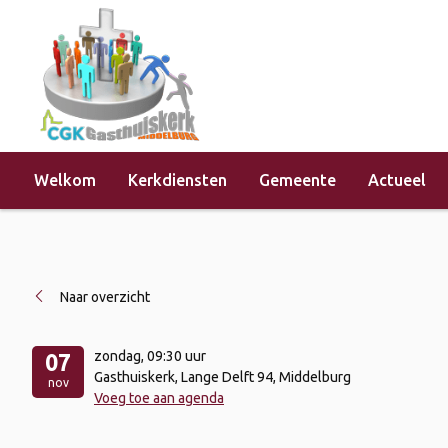
Welkom
Kerkdiensten
Gemeente
Actueel
Home
»
Evenementen
»
Kerkdienst 
Naar overzicht
zondag
, 09:30 uur
07
Gasthuiskerk, Lange Delft 94, Middelburg
nov
Voeg toe aan agenda