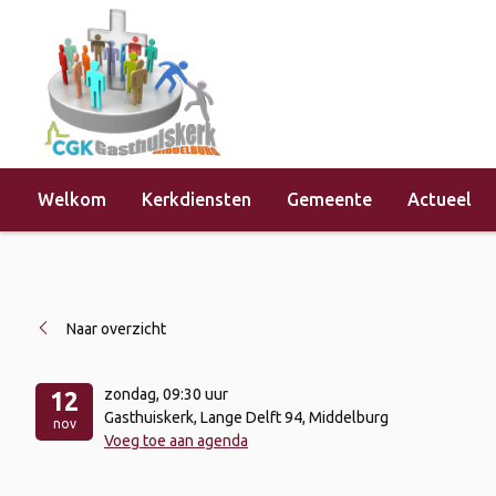
Welkom
Kerkdiensten
Gemeente
Actueel
Home
»
Evenementen
»
Kerkdienst 
Naar overzicht
zondag
, 09:30 uur
12
Gasthuiskerk, Lange Delft 94, Middelburg
nov
Voeg toe aan agenda