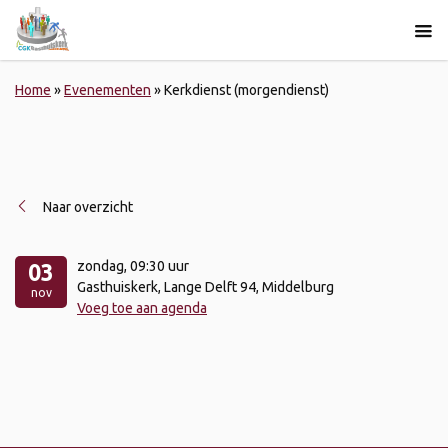
Home
»
Evenementen
»
Kerkdienst (morgendienst)
Naar overzicht
zondag
, 09:30 uur
03
Gasthuiskerk, Lange Delft 94, Middelburg
nov
Voeg toe aan agenda