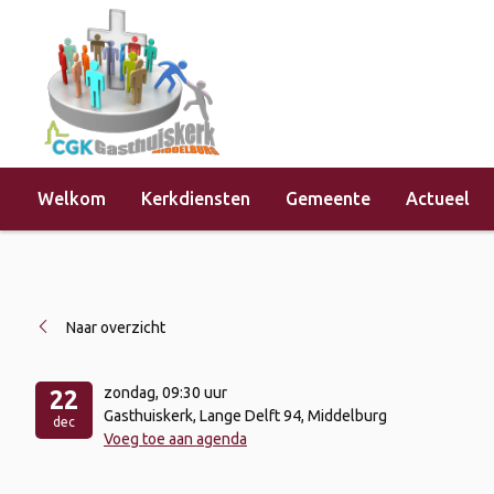
Welkom
Kerkdiensten
Gemeente
Actueel
Home
»
Evenementen
»
Kerkdienst 
Naar overzicht
zondag
, 09:30 uur
22
Gasthuiskerk, Lange Delft 94, Middelburg
dec
Voeg toe aan agenda