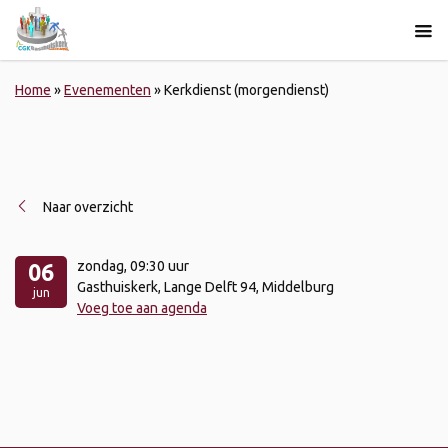
Home
»
Evenementen
»
Kerkdienst (morgendienst)
Naar overzicht
zondag
, 09:30 uur
06
Gasthuiskerk, Lange Delft 94, Middelburg
jun
Voeg toe aan agenda