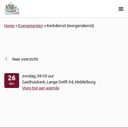
Home
»
Evenementen
»
Kerkdienst (morgendienst)
Naar overzicht
zondag
, 09:30 uur
26
Gasthuiskerk, Lange Delft 94, Middelburg
dec
Voeg toe aan agenda