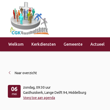
Welkom
Kerkdiensten
Gemeente
Actueel
Home
»
Evenementen
»
Kerkdienst 
Naar overzicht
zondag
, 09:30 uur
06
Gasthuiskerk, Lange Delft 94, Middelburg
mei
Voeg toe aan agenda