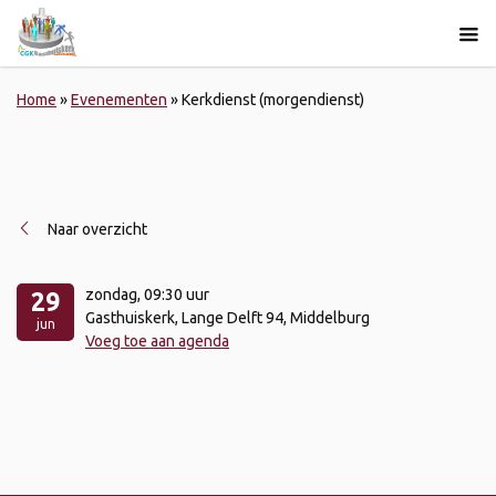
Home
»
Evenementen
»
Kerkdienst (morgendienst)
Naar overzicht
zondag
, 09:30 uur
29
Gasthuiskerk, Lange Delft 94, Middelburg
jun
Voeg toe aan agenda