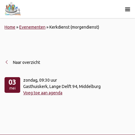
Home
»
Evenementen
»
Kerkdienst (morgendienst)
Naar overzicht
zondag
, 09:30 uur
03
Gasthuiskerk, Lange Delft 94, Middelburg
mei
Voeg toe aan agenda