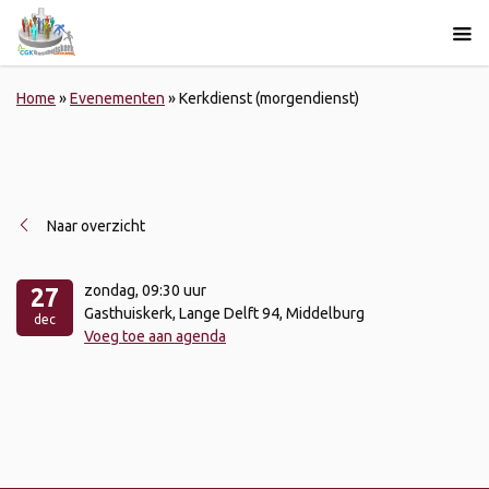
Home
»
Evenementen
»
Kerkdienst (morgendienst)
Naar overzicht
zondag
, 09:30 uur
27
Gasthuiskerk, Lange Delft 94, Middelburg
dec
Voeg toe aan agenda