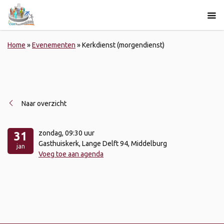
Home
»
Evenementen
»
Kerkdienst (morgendienst)
Naar overzicht
zondag
, 09:30 uur
31
Gasthuiskerk, Lange Delft 94, Middelburg
jan
Voeg toe aan agenda