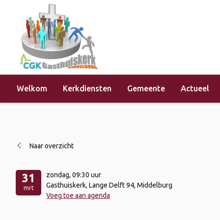
Welkom
Kerkdiensten
Gemeente
Actueel
Home
»
Evenementen
»
Kerkdienst 
Naar overzicht
zondag
, 09:30 uur
31
Gasthuiskerk, Lange Delft 94, Middelburg
mrt
Voeg toe aan agenda