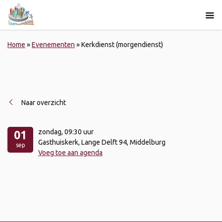
Home
»
Evenementen
»
Kerkdienst (morgendienst)
Naar overzicht
zondag
, 09:30 uur
01
Gasthuiskerk, Lange Delft 94, Middelburg
sep
Voeg toe aan agenda