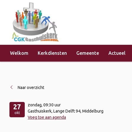
Welkom
Kerkdiensten
Gemeente
Actueel
Home
»
Evenementen
»
Kerkdienst 
Naar overzicht
zondag
, 09:30 uur
27
Gasthuiskerk, Lange Delft 94, Middelburg
okt
Voeg toe aan agenda