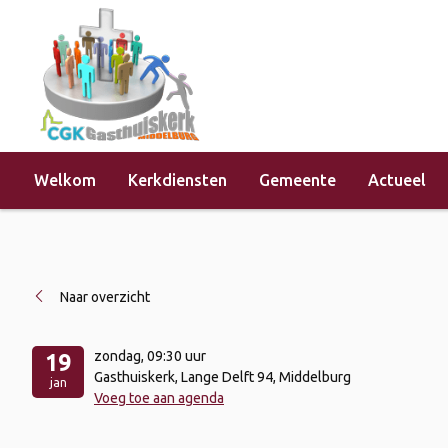
Welkom
Kerkdiensten
Gemeente
Actueel
Home
»
Evenementen
»
Kerkdienst 
Naar overzicht
zondag
, 09:30 uur
19
Gasthuiskerk, Lange Delft 94, Middelburg
jan
Voeg toe aan agenda