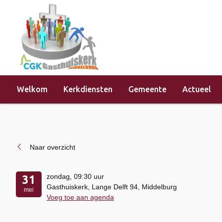
Welkom
Kerkdiensten
Gemeente
Actueel
Home
»
Evenementen
»
Kerkdienst
Naar overzicht
zondag
, 09:30 uur
31
Gasthuiskerk, Lange Delft 94, Middelburg
mei
Voeg toe aan agenda