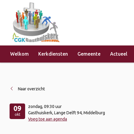
Welkom
Kerkdiensten
Gemeente
Actueel
Home
»
Evenementen
»
Kerkdienst 
Naar overzicht
zondag
, 09:30 uur
09
Gasthuiskerk, Lange Delft 94, Middelburg
okt
Voeg toe aan agenda