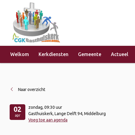
Welkom
Kerkdiensten
Gemeente
Actueel
Home
»
Evenementen
»
Kerkdienst 
Naar overzicht
zondag
, 09:30 uur
02
Gasthuiskerk, Lange Delft 94, Middelburg
apr
Voeg toe aan agenda