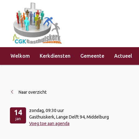
Welkom
Kerkdiensten
Gemeente
Actueel
Home
»
Evenementen
»
Kerkdienst 
Naar overzicht
zondag
, 09:30 uur
14
Gasthuiskerk, Lange Delft 94, Middelburg
jan
Voeg toe aan agenda