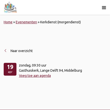
Home
»
Evenementen
»
Kerkdienst (morgendienst)
Naar overzicht
zondag
, 09:30 uur
19
Gasthuiskerk, Lange Delft 94, Middelburg
apr
Voeg toe aan agenda