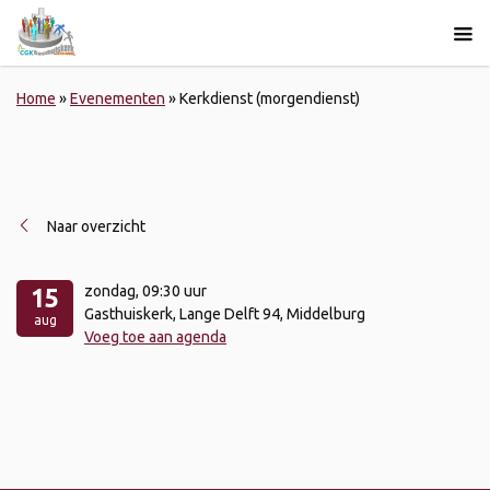
Home
»
Evenementen
»
Kerkdienst (morgendienst)
Naar overzicht
zondag
, 09:30 uur
15
Gasthuiskerk, Lange Delft 94, Middelburg
aug
Voeg toe aan agenda