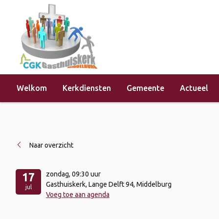
Welkom
Kerkdiensten
Gemeente
Actueel
Home
»
Evenementen
»
Kerkdienst 
Naar overzicht
zondag
, 09:30 uur
17
Gasthuiskerk, Lange Delft 94, Middelburg
jul
Voeg toe aan agenda