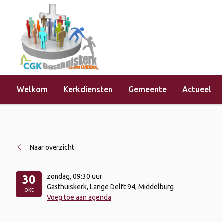
Welkom
Kerkdiensten
Gemeente
Actueel
Home
»
Evenementen
»
Kerkdienst 
Naar overzicht
zondag
, 09:30 uur
30
Gasthuiskerk, Lange Delft 94, Middelburg
okt
Voeg toe aan agenda