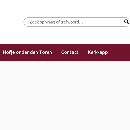
Hofje onder den Toren
Contact
Kerk-app
en (met Kruiskerk)