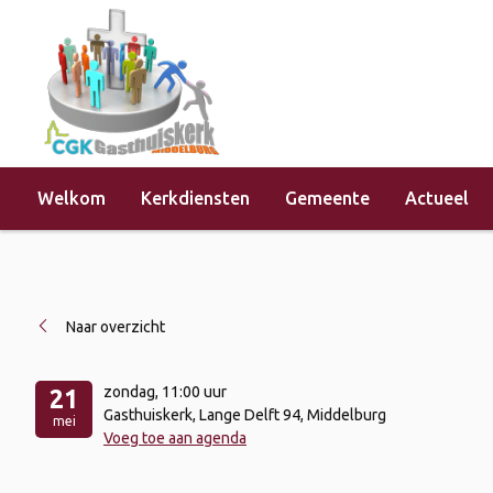
Welkom
Kerkdiensten
Gemeente
Actueel
Home
»
Evenementen
»
Koffie drink
Naar overzicht
zondag
, 11:00 uur
21
Gasthuiskerk, Lange Delft 94, Middelburg
mei
Voeg toe aan agenda