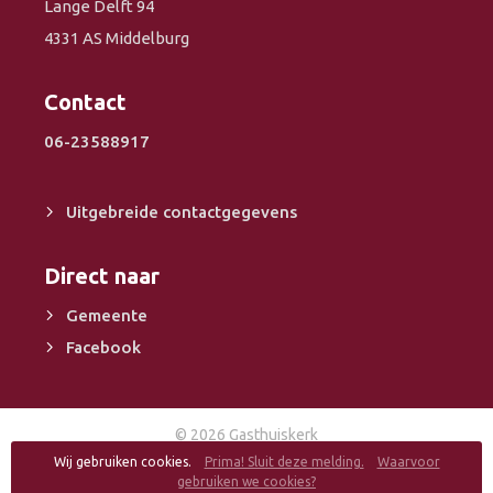
Lange Delft 94
4331 AS Middelburg
Contact
06-23588917
Uitgebreide contactgegevens
Direct naar
Gemeente
Facebook
© 2026 Gasthuiskerk
Disclaimer-
ANBI
Gedragscode voor kerkelijk werkers CGK
Wij gebruiken cookies.
Prima! Sluit deze melding.
Waarvoor
Privacy
Gasthuiskerk Middelburg
gebruiken we cookies?