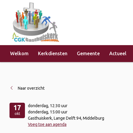
Welkom
Kerkdiensten
Gemeente
Actueel
Home
»
Evenementen
»
Open Kerk
Naar overzicht
donderdag
, 12:30 uur
17
donderdag
, 15:00 uur
okt
Gasthuiskerk, Lange Delft 94, Middelburg
Voeg toe aan agenda