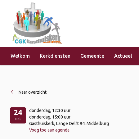
Welkom
Kerkdiensten
Gemeente
Actueel
Home
»
Evenementen
»
Open Kerk
Naar overzicht
donderdag
, 12:30 uur
24
donderdag
, 15:00 uur
okt
Gasthuiskerk, Lange Delft 94, Middelburg
Voeg toe aan agenda