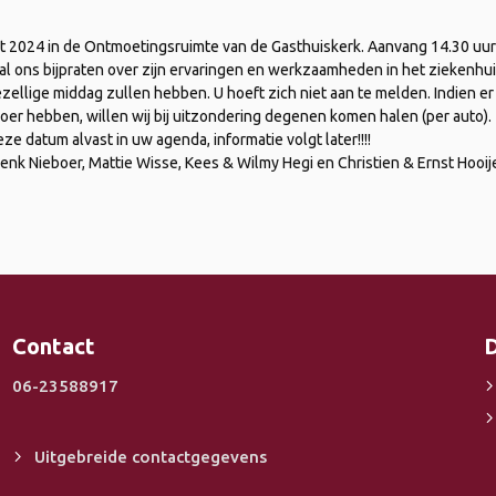
rt 2024 in de Ontmoetingsruimte van de Gasthuiskerk. Aanvang 14.30 uur 
al ons bijpraten over zijn ervaringen en werkzaamheden in het ziekenhu
ellige middag zullen hebben. U hoeft zich niet aan te melden. Indien er
voer hebben, willen wij bij uitzondering degenen komen halen (per auto).
e datum alvast in uw agenda, informatie volgt later!!!!
k Nieboer, Mattie Wisse, Kees & Wilmy Hegi en Christien & Ernst Hooije
Contact
D
06-23588917
Uitgebreide contactgegevens