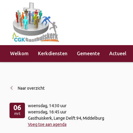
Welkom
Kerkdiensten
Gemeente
Actueel
Home
»
Evenementen
»
Ouderencont
Naar overzicht
woensdag
, 14:30 uur
06
woensdag
, 16:45 uur
mrt
Gasthuiskerk, Lange Delft 94, Middelburg
Voeg toe aan agenda