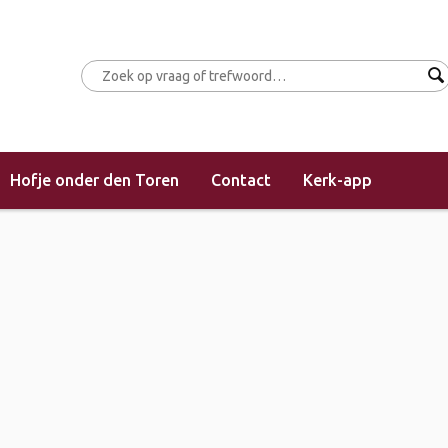
Hofje onder den Toren
Contact
Kerk-app
act middag – 6 maart