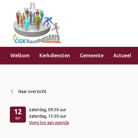
Welkom
Kerkdiensten
Gemeente
Actueel
Home
»
Evenementen
»
Thema dag 
Naar overzicht
zaterdag
, 09:30 uur
12
zaterdag
, 13:30 uur
apr
Voeg toe aan agenda