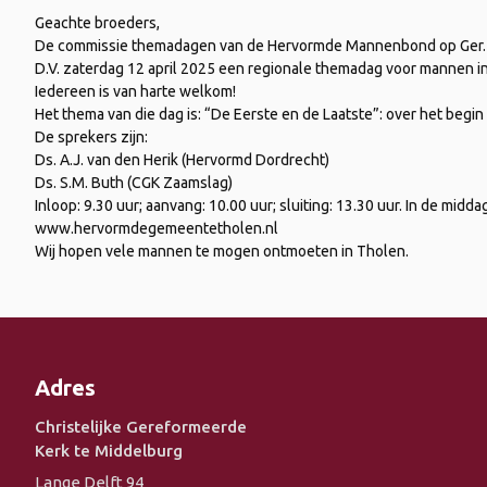
Geachte broeders,
De commissie themadagen van de Hervormde Mannenbond op Ger. G
D.V. zaterdag 12 april 2025 een regionale themadag voor mannen i
Iedereen is van harte welkom!
Het thema van die dag is: “De Eerste en de Laatste”: over het begin
De sprekers zijn:
Ds. A.J. van den Herik (Hervormd Dordrecht)
Ds. S.M. Buth (CGK Zaamslag)
Inloop: 9.30 uur; aanvang: 10.00 uur; sluiting: 13.30 uur. In de mi
www.hervormdegemeentetholen.nl
Wij hopen vele mannen te mogen ontmoeten in Tholen.
Adres
Christelijke Gereformeerde
Kerk te Middelburg
Lange Delft 94