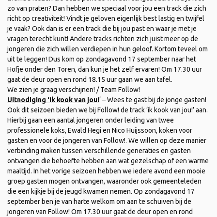
zo van praten? Dan hebben we speciaal voor jou een track die zich
richt op creativiteit! Vindt je geloven eigenlijk best lastig en twijfel
je vaak? Ook dan is er een track die bij jou past en waar je met je
vragen terecht kunt! Andere tracks richten zich juist meer op de
jongeren die zich willen verdiepen in hun geloof. Kortom teveel om
uit te leggen! Dus kom op zondagavond 17 september naar het
Hofje onder den Toren, dan kun je het zelf ervaren! Om 17.30 uur
gaat de deur open en rond 18.15 uur gaan we aan tafel.
We zien je graag verschijnen! / Team Follow!
Uitnodiging ‘Ik kook van jou!
‘ – Wees te gast bij de jonge gasten!
Ook dit seizoen bieden we bij Follow! de track ‘ik kook van jou!’ aan.
Hierbij gaan een aantal jongeren onder leiding van twee
professionele koks, Ewald Hegi en Nico Huijssoon, koken voor
gasten en voor de jongeren van Follow!. We willen op deze manier
verbinding maken tussen verschillende generaties en gasten
ontvangen die behoefte hebben aan wat gezelschap of een warme
maaltijd. In het vorige seizoen hebben we iedere avond een mooie
groep gasten mogen ontvangen, waaronder ook gemeenteleden
die een kijkje bij de jeugd kwamen nemen. Op zondagavond 17
september ben je van harte welkom om aan te schuiven bij de
jongeren van Follow! Om 17.30 uur gaat de deur open en rond