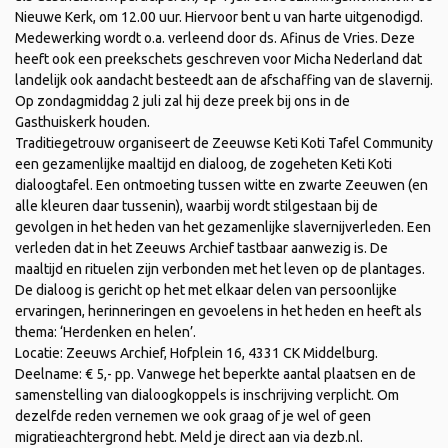
Nieuwe Kerk, om 12.00 uur. Hiervoor bent u van harte uitgenodigd.
Medewerking wordt o.a. verleend door ds. Afinus de Vries. Deze
heeft ook een preekschets geschreven voor Micha Nederland dat
landelijk ook aandacht besteedt aan de afschaffing van de slavernij.
Op zondagmiddag 2 juli zal hij deze preek bij ons in de
Gasthuiskerk houden.
Traditiegetrouw organiseert de Zeeuwse Keti Koti Tafel Community
een gezamenlijke maaltijd en dialoog, de zogeheten Keti Koti
dialoogtafel. Een ontmoeting tussen witte en zwarte Zeeuwen (en
alle kleuren daar tussenin), waarbij wordt stilgestaan bij de
gevolgen in het heden van het gezamenlijke slavernijverleden. Een
verleden dat in het Zeeuws Archief tastbaar aanwezig is. De
maaltijd en rituelen zijn verbonden met het leven op de plantages.
De dialoog is gericht op het met elkaar delen van persoonlijke
ervaringen, herinneringen en gevoelens in het heden en heeft als
thema: ‘Herdenken en helen’.
Locatie: Zeeuws Archief, Hofplein 16, 4331 CK Middelburg.
Deelname: € 5,- pp. Vanwege het beperkte aantal plaatsen en de
samenstelling van dialoogkoppels is inschrijving verplicht. Om
dezelfde reden vernemen we ook graag of je wel of geen
migratieachtergrond hebt. Meld je direct aan via dezb.nl.