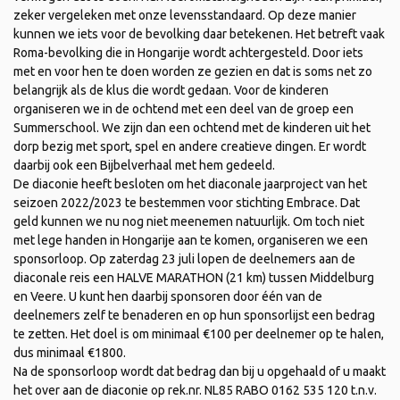
zeker vergeleken met onze levensstandaard. Op deze manier
kunnen we iets voor de bevolking daar betekenen. Het betreft vaak
Roma-bevolking die in Hongarije wordt achtergesteld. Door iets
met en voor hen te doen worden ze gezien en dat is soms net zo
belangrijk als de klus die wordt gedaan. Voor de kinderen
organiseren we in de ochtend met een deel van de groep een
Summerschool. We zijn dan een ochtend met de kinderen uit het
dorp bezig met sport, spel en andere creatieve dingen. Er wordt
daarbij ook een Bijbelverhaal met hem gedeeld.
De diaconie heeft besloten om het diaconale jaarproject van het
seizoen 2022/2023 te bestemmen voor stichting Embrace. Dat
geld kunnen we nu nog niet meenemen natuurlijk. Om toch niet
met lege handen in Hongarije aan te komen, organiseren we een
sponsorloop. Op zaterdag 23 juli lopen de deelnemers aan de
diaconale reis een HALVE MARATHON (21 km) tussen Middelburg
en Veere. U kunt hen daarbij sponsoren door één van de
deelnemers zelf te benaderen en op hun sponsorlijst een bedrag
te zetten. Het doel is om minimaal €100 per deelnemer op te halen,
dus minimaal €1800.
Na de sponsorloop wordt dat bedrag dan bij u opgehaald of u maakt
het over aan de diaconie op rek.nr. NL85 RABO 0162 535 120 t.n.v.